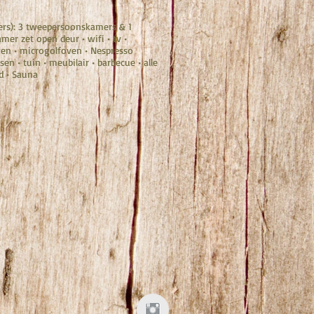
ers): 3 tweepersoonskamers & 1
er zet open deur • wifi • tv •
ven • microgolfoven • Nespresso
sen • tuin • meubilair • barbecue • alle
nd • Sauna