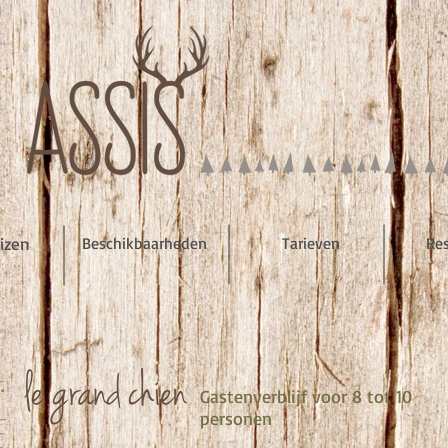
izen
Beschikbaarheden
Tarieven
Re
Gastenverblijf voor 8 tot 10
personen