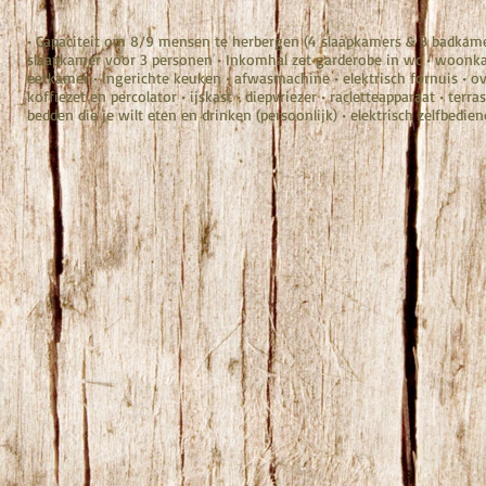
• Capaciteit om 8/9 mensen te herbergen (4 slaapkamers & 3 badkam
slaapkamer voor 3 personen • Inkomhal zet garderobe in wc • woonkam
eetkamer • ingerichte keuken • afwasmachine • elektrisch fornuis • o
koffiezet en percolator • ijskast • diepvriezer • racletteapparaat • terras
bedden die je wilt eten en drinken (persoonlijk) • elektrisch zelfbedie